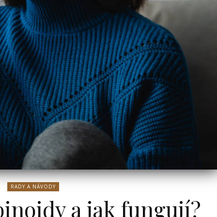
RADY A NÁVODY
inoidy a jak fungují?