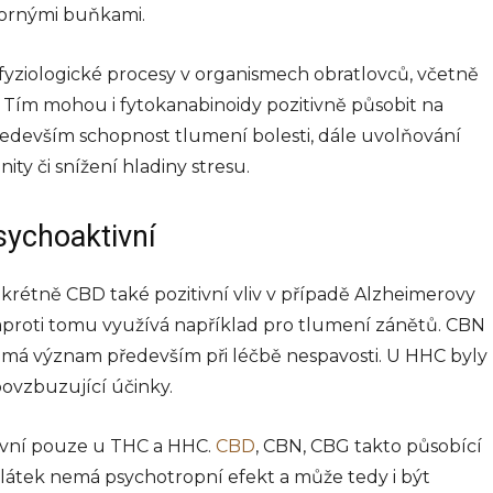
vornými buňkami.
 fyziologické procesy v organismech obratlovců, včetně
i. Tím mohou i fytokanabinoidy pozitivně působit na
 především schopnost tlumení bolesti, dále uvolňování
ity či snížení hladiny stresu.
sychoaktivní
rétně CBD také pozitivní vliv v případě Alzheimerovy
proti tomu využívá například pro tlumení zánětů. CBN
ž má význam především při léčbě nespavosti. U HHC byly
ovzbuzující účinky.
ivní pouze u THC a HHC.
CBD
, CBN, CBG takto působící
látek nemá psychotropní efekt a může tedy i být