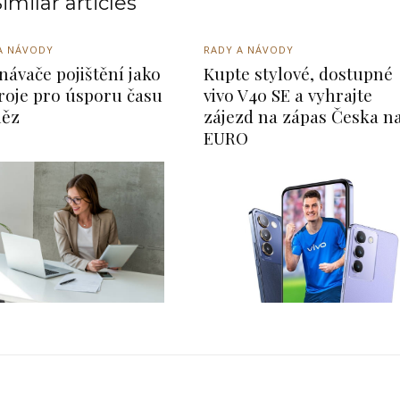
imilar articles
A NÁVODY
RADY A NÁVODY
návače pojištění jako
Kupte stylové, dostupné
roje pro úsporu času
vivo V40 SE a vyhrajte
něz
zájezd na zápas Česka n
EURO