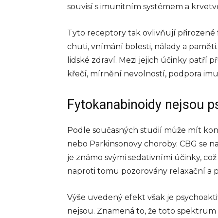
souvisí s imunitním systémem a krvet
Tyto receptory tak ovlivňují přirozené
chuti, vnímání bolesti, nálady a pamět
lidské zdraví. Mezi jejich účinky patří
křečí, mírnění nevolností, podpora imun
Fytokanabinoidy nejsou p
Podle současných studií může mít konk
nebo Parkinsonovy choroby. CBG se na
je známo svými sedativními účinky, co
naproti tomu pozorovány relaxační a p
Výše uvedený efekt však je psychoakt
nejsou. Znamená to, že toto spektrum 