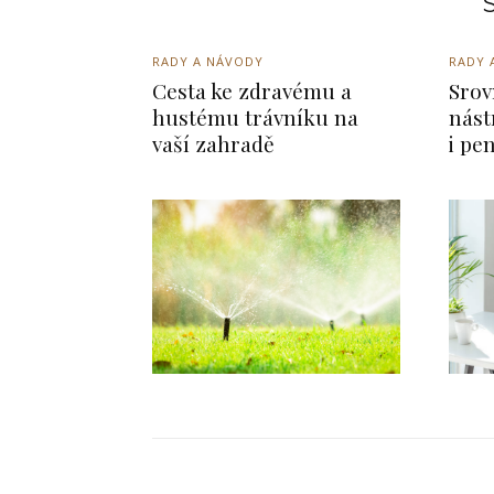
S
RADY A NÁVODY
RADY 
Cesta ke zdravému a
Srov
hustému trávníku na
nást
vaší zahradě
i pe