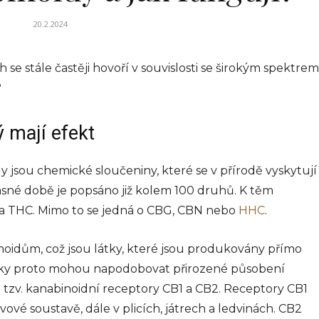
20.2.2024
 se stále častěji hovoří v souvislosti se širokým spektrem
?
ý mají efekt
y jsou chemické sloučeniny, které se v přírodě vyskytují
asné době je popsáno již kolem 100 druhů. K těm
a THC. Mimo to se jedná o CBG, CBN nebo
HHC
.
oidům, což jsou látky, které jsou produkovány přímo
tějšky proto mohou napodobovat přirozené působení
 tzv. kanabinoidní receptory CB1 a CB2. Receptory CB1
ové soustavě, dále v plicích, játrech a ledvinách. CB2