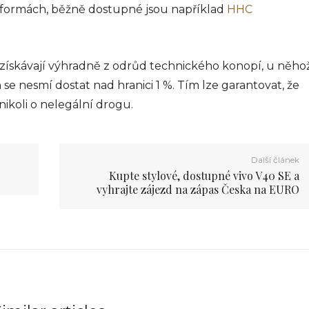
 formách, běžně dostupné jsou například
HHC
y získávají výhradně z odrůd technického konopí, u něho
se nesmí dostat nad hranici 1 %. Tím lze garantovat, že
nikoli o nelegální drogu.
Další článek
Kupte stylové, dostupné vivo V40 SE a
vyhrajte zájezd na zápas Česka na EURO