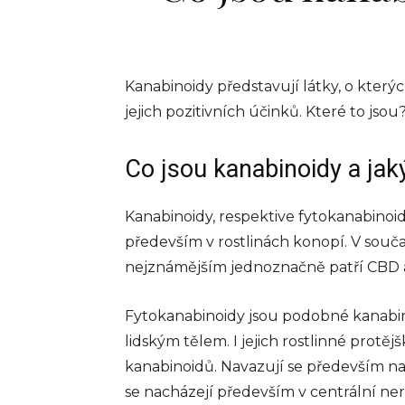
Kanabinoidy představují látky, o kterých
jejich pozitivních účinků. Které to jsou
Co jsou kanabinoidy a jak
Kanabinoidy, respektive fytokanabinoid
především v rostlinách konopí. V souč
nejznámějším jednoznačně patří CBD 
Fytokanabinoidy jsou podobné kanabin
lidským tělem. I jejich rostlinné pro
kanabinoidů. Navazují se především na
se nacházejí především v centrální nerv