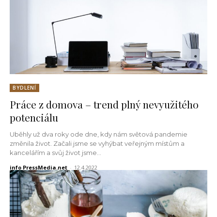
BYDLENÍ
Práce z domova – trend plný nevyužitého
potenciálu
Uběhly už dva roky ode dne, kdy nám světová pandemie
změnila život. Začali jsme se vyhýbat veřejným místům a
kancelářím a svůj život jsme...
info PressMedia.net
-
12.4.2022