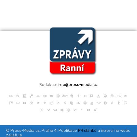
Redakce:
info@press-media.cz
© Press-Media.cz, Praha 4, Publikace
PR článků
a inzerci na webu
zajišťuje