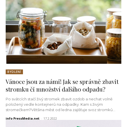
BYDLENÍ
Vánoce jsou za námi! Jak se správně zbavit
stromku či množství dalšího odpadu?
Po svátcích stačí živý stromek zbavit ozdob a nechat volně
položený vedle kontejnerů na odpadky. Kam s živým
stromečkem?Většina měst od ledna zajišťuje svoz stromků...
info PressMedia.net
-
17.2.2022