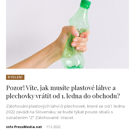
BYDLENÍ
Pozor! Víte, jak musíte plastové láhve a
plechovky vrátit od 1. ledna do obchodu?
Zálohování plastových lahví či plechovek, které se od 1. ledna
2022 zavádí na Slovensku, se bude týkat pouze obalů s
označením "Z" Zálohované. Vracet...
info PressMedia.net
-
17.2.2022