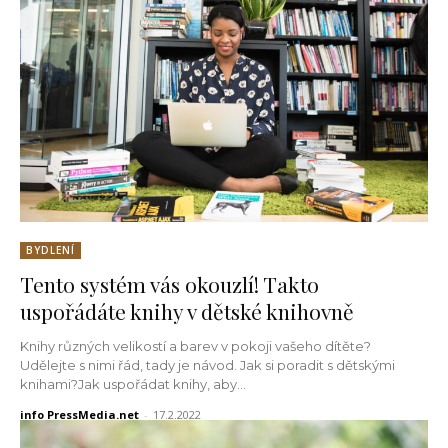
BYDLENÍ
Tento systém vás okouzlí! Takto
uspořádáte knihy v dětské knihovně
Knihy různých velikostí a barev v pokoji vašeho dítěte?
Udělejte s nimi řád, tady je návod. Jak si poradit s dětskými
knihami?Jak uspořádat knihy, aby...
info PressMedia.net
-
17.2.2022