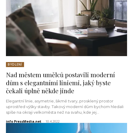
BYDLENÍ
Nad městem umělců postavili moderní
dům s elegantními liniemi, jaký byste
čekali úplně někde jinde
Elegantní linie, asymetrie, šikmé tvary, prosklený prostor
uprostřed výšky stavby. Takový moderní dům bychom hledali
spíše na okraji velkoměsta než na svahu, kde jej...
info PressMedia.net
-
10.4.2022