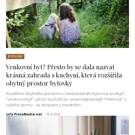
BYDLENÍ
Venkovní byt? Přesto by se dala nazvat
krásná zahrada s kuchyní, která rozšířila
obytný prostor bytovky
Rozšíření obytného prostoru v nestandardní bytovce poskytl
"venkovní byt", jehož součástí je i snad nejkrásnější "místnost" z
celého domu - se stropem z modrého...
info PressMedia.net
-
10.4.2022