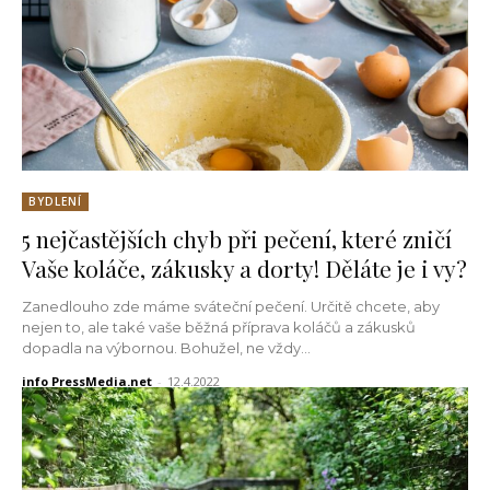
BYDLENÍ
5 nejčastějších chyb při pečení, které zničí
Vaše koláče, zákusky a dorty! Děláte je i vy?
Zanedlouho zde máme sváteční pečení. Určitě chcete, aby
nejen to, ale také vaše běžná příprava koláčů a zákusků
dopadla na výbornou. Bohužel, ne vždy...
info PressMedia.net
-
12.4.2022