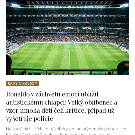
RADY A NÁVODY
Ronaldo v záchvětu emocí ublížil
autistickému chlapci: Velký oblíbenec a
vzor mnoha dětí čelí kritice, případ už
vyšetřuje policie
Na sociálních sítích kolují záběry z minulotýdenního zápasu, ve
kterém Cristiano Ronaldo s Manchester United prohrál.