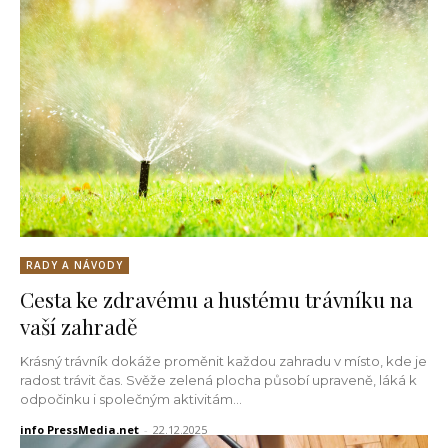
RADY A NÁVODY
Cesta ke zdravému a hustému trávníku na
vaší zahradě
Krásný trávník dokáže proměnit každou zahradu v místo, kde je
radost trávit čas. Svěže zelená plocha působí upraveně, láká k
odpočinku i společným aktivitám...
info PressMedia.net
-
22.12.2025