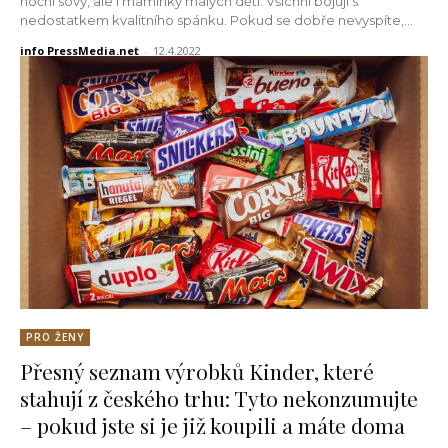
noční sovy, ale i maminky malých dětí. Všichni bojují s
nedostatkem kvalitního spánku. Pokud se dobře nevyspíte,...
info PressMedia.net
-
12.4.2022
PRO ŽENY
Přesný seznam výrobků Kinder, které
stahují z českého trhu: Tyto nekonzumujte
– pokud jste si je již koupili a máte doma