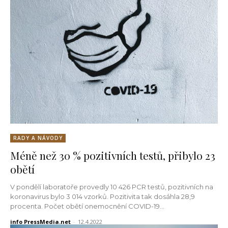
RADY A NÁVODY
Méně než 30 % pozitivních testů, přibylo 23
obětí
V pondělí laboratoře provedly 10 426 PCR testů, pozitivních na
koronavirus bylo 3 014 vzorků. Pozitivita tak dosáhla 28,9
procenta. Počet obětí onemocnění COVID-19...
info PressMedia.net
-
12.4.2022