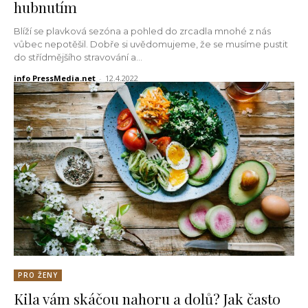
hubnutím
Blíží se plavková sezóna a pohled do zrcadla mnohé z nás
vůbec nepotěšil. Dobře si uvědomujeme, že se musíme pustit
do střídmějšího stravování a...
info PressMedia.net
-
12.4.2022
PRO ŽENY
Kila vám skáčou nahoru a dolů? Jak často