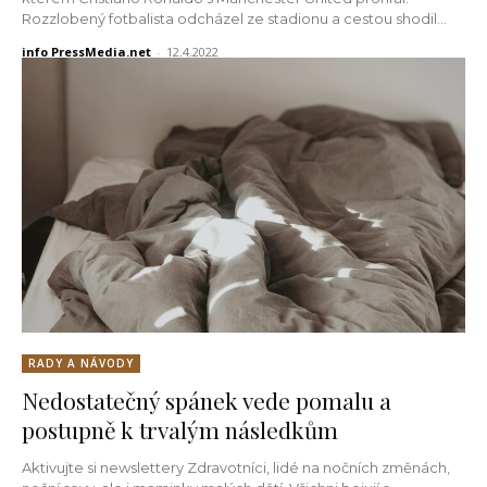
Rozzlobený fotbalista odcházel ze stadionu a cestou shodil...
info PressMedia.net
-
12.4.2022
RADY A NÁVODY
Nedostatečný spánek vede pomalu a
postupně k trvalým následkům
Aktivujte si newslettery Zdravotníci, lidé na nočních změnách,