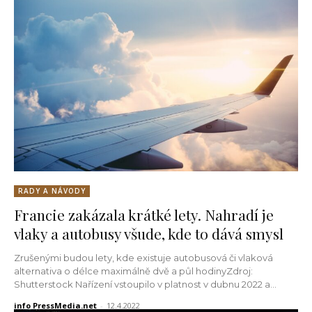
RADY A NÁVODY
Francie zakázala krátké lety. Nahradí je
vlaky a autobusy všude, kde to dává smysl
Zrušenými budou lety, kde existuje autobusová či vlaková
alternativa o délce maximálně dvě a půl hodinyZdroj:
Shutterstock Nařízení vstoupilo v platnost v dubnu 2022 a...
info PressMedia.net
-
12.4.2022