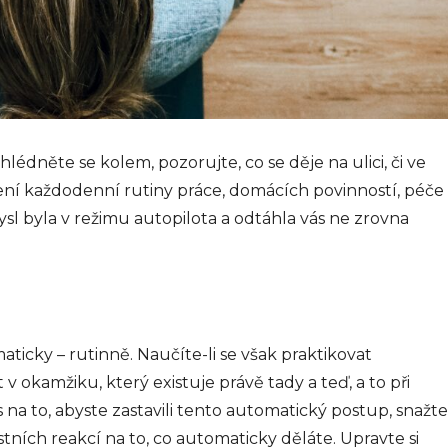
lédněte se kolem, pozorujte, co se děje na ulici, či ve
ení každodenní rutiny práce, domácích povinností, péče
ysl byla v režimu autopilota a odtáhla vás ne zrovna
icky – rutinně. Naučíte-li se však praktikovat
 v okamžiku, který existuje právě tady a teď, a to při
 na to, abyste zastavili tento automatický postup, snažte
lastních reakcí na to, co automaticky děláte. Upravte si