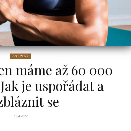
PRO ŽENY
 den máme až 60 000
Jak je uspořádat a
zbláznit se
12.4.2022