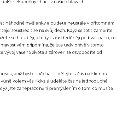
ila další nekonečný chaos v našich hlavách.
ádat náhodné myšlenky a budete neustále v přítomném
tější soustředit se na svůj dech. Když se totiž zaměříte
žete se hlouběji, a tedy i soustředěněji podívat na to, co
mavost vám připomíná, že jste tady právě v tomto
e vývoj vašeho života a zároveň se osvobodíte od
sek, aniž byste spěchali. Udělejte si čas na klidnou
 vůně kolem vás. Když si uděláte čas na jednoduché
když jste zaneprázdněni přemýšlením o tom, co musíte