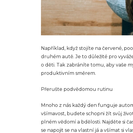
Například, když stojíte na červené, pooh
druhém autě. Je to důležité pro vyváž
o děti. Tak zabráníte tomu, aby vaše m
produktivním směrem.
Přerušte podvědomou rutinu
Mnoho z nás každý den funguje automat
všímavost, budete schopni žít svůj život
plném vědomí a bdělosti. Najděte si čas
se napojit se na vlastní já a všímat si v