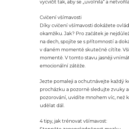
vycvičit tak, aby se „uvolnila“ a netvoř
Cvičení všímavosti
Díky cvičení všímavosti dokážete ovl
okamžiku. Jak? Pro začátek je nejdůleži
na dech, spojíte se s přítomností a doká
v daném momentě skutečně cítíte. Vší
momentě. V tomto stavu jasněji vnímát
emocionální zátěže.
Jezte pomaleji a ochutnávejte každý kou
procházku a pozorně sledujte zvuky a
pozorování, uvidíte mnohem víc, než 
udělat dál.
4 tipy, jak trénovat všímavost: