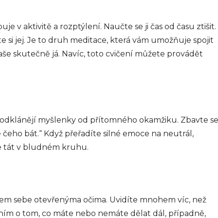
je v aktivitě a rozptýlení. Naučte se ji čas od času ztišit.
 si jej. Je to druh meditace, která vám umožňuje spojit
 vaše skutečně já. Navíc, toto cvičení můžete provádět
o odklánějí myšlenky od přítomného okamžiku. Zbavte s
e čeho bát.“ Když přeřadíte silné emoce na neutrál,
 tát v bludném kruhu.
 kolem sebe otevřenýma očima. Uvidíte mnohem víc, než
ím o tom, co máte nebo nemáte dělat dál, případně,