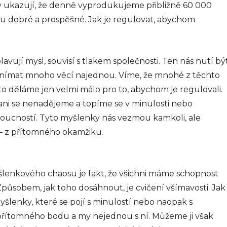
y ukazují, že denně vyprodukujeme přibližně 60 000
u dobré a prospěšné. Jak je regulovat, abychom
ují mysl, souvisí s tlakem společnosti. Ten nás nutí bý
vnímat mnoho věcí najednou. Víme, že mnohé z těchto
o děláme jen velmi málo pro to, abychom je regulovali.
ni se nenadějeme a topíme se v minulosti nebo
ucností. Tyto myšlenky nás vezmou kamkoli, ale
í – z přítomného okamžiku.
lenkového chaosu je fakt, že všichni máme schopnost
Způsobem, jak toho dosáhnout, je cvičení všímavosti. Jak
yšlenky, které se pojí s minulostí nebo naopak s
přítomného bodu a my nejednou s ní. Můžeme ji však