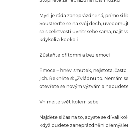
Stopněte zaneprázdněnost mozku
Mysl je ráda zaneprázdněná, přímo si libu
Soustřeďte se na svůj dech, uvědomujte
se s celistvostí uvnitř sebe sama, najít
kdykoli a kdekoli.
Zůstaňte přítomni a bez emocí
Emoce – hněv, smutek, nejistota, čast
jich. Řekněte si: „Zvládnu to. Nemám s
otevřete se novým výzvám a nebudete
Vnímejte svět kolem sebe
Najděte si čas na to, abyste se dívali
když budete zaneprázdněni přemýšlen