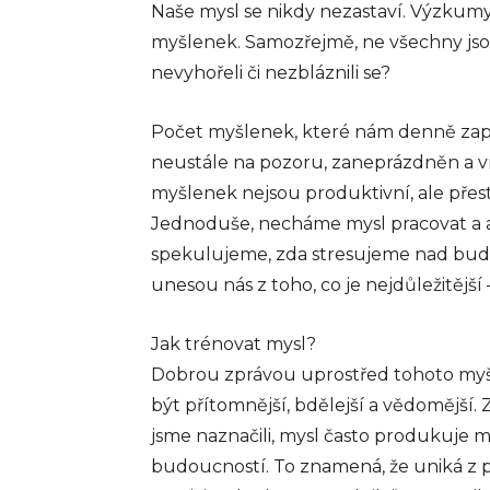
Naše mysl se nikdy nezastaví. Výzkum
myšlenek. Samozřejmě, ne všechny jso
nevyhořeli či nezbláznili se?
Počet myšlenek, které nám denně zaplav
neustále na pozoru, zaneprázdněn a 
myšlenek nejsou produktivní, ale přest
Jednoduše, necháme mysl pracovat a a
spekulujeme, zda stresujeme nad budo
unesou nás z toho, co je nejdůležitějš
Jak trénovat mysl?
Dobrou zprávou uprostřed tohoto myš
být přítomnější, bdělejší a vědomější. 
jsme naznačili, mysl často produkuje m
budoucností. To znamená, že uniká z 