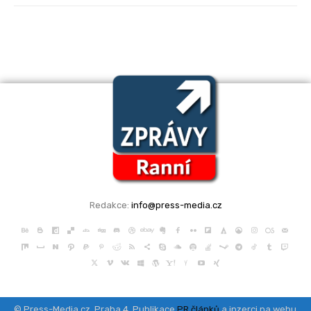
Redakce:
info@press-media.cz
© Press-Media.cz, Praha 4, Publikace
PR článků
a inzerci na webu