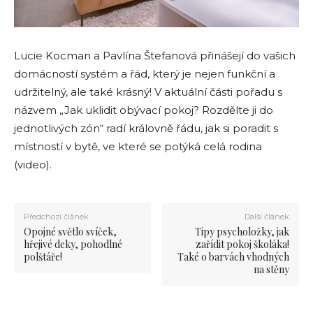
Lucie Kocman a Pavlína Štefanová přinášejí do vašich
domácností systém a řád, který je nejen funkční a
udržitelný, ale také krásný! V aktuální části pořadu s
názvem „Jak uklidit obývací pokoj? Rozdělte ji do
jednotlivých zón“ radí královně řádu, jak si poradit s
místností v bytě, ve které se potýká celá rodina
(video).
Předchozí článek
Další článek
Opojné světlo svíček,
Tipy psycholožky, jak
hřejivé deky, pohodlné
zařídit pokoj školáka!
polštáře!
Také o barvách vhodných
na stěny